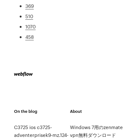
369
510
1070
458
On the blog
About
C3725 ios c3725-
Windows 7用のzenmate
adventerprisek9-mz.124-
vpn無料ダウンロード