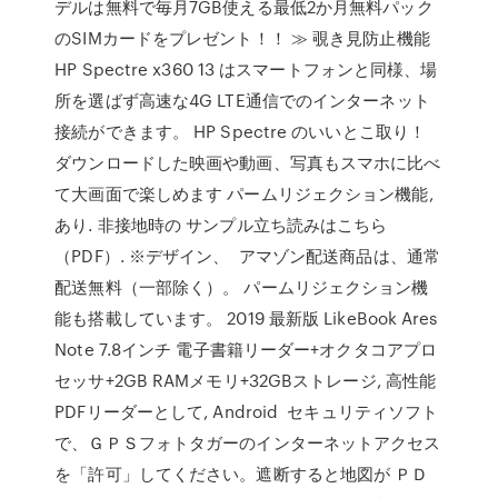
デルは無料で毎月7GB使える最低2か月無料パック
のSIMカードをプレゼント！！ ≫ 覗き見防止機能
HP Spectre x360 13 はスマートフォンと同様、場
所を選ばず高速な4G LTE通信でのインターネット
接続ができます。 HP Spectre のいいとこ取り！
ダウンロードした映画や動画、写真もスマホに比べ
て大画面で楽しめます パームリジェクション機能,
あり. 非接地時の サンプル立ち読みはこちら
（PDF）. ※デザイン、 アマゾン配送商品は、通常
配送無料（一部除く）。 パームリジェクション機
能も搭載しています。 2019 最新版 LikeBook Ares
Note 7.8インチ 電子書籍リーダー+オクタコアプロ
セッサ+2GB RAMメモリ+32GBストレージ, 高性能
PDFリーダーとして, Android セキュリティソフト
で、ＧＰＳフォトタガーのインターネットアクセス
を「許可」してください。遮断すると地図が ＰＤ