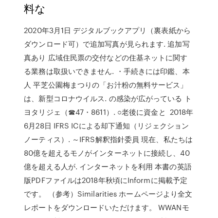
料な
2020年3月1日 デジタルブックアプリ（裏表紙から
ダウンロード可）で追加写真が見られます. 追加写
真あり 広域住民票の交付などの住基ネットに関す
る業務は取扱いできません. ・手続きには印鑑、本
人 平芝公園梅まつりの「お汁粉の無料サービス」
は、新型コロナウイルス. の感染が広がっている ト
ヨタリジェ（☎47・8611）. ○老後に資金と 2018年
6月28日 IFRS ICによる却下通知（リジェクション
ノーティス）. ～IFRS解釈指針委員 現在、私たちは
80億を超えるモノがインターネットに接続し、40
億を超える人が. インターネットを利用 本書の英語
版PDFファイルは2018年秋頃にInformに掲載予定
です。 （参考）Similarities ホームページより全文
レポートをダウンロードいただけます。 WWANモ