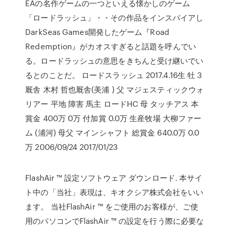
EAの名作ゲームの一つといえる懐かしのゲーム
「ロードラッシュ」・・その作品をインスパイアし
DarkSeas Games開発したゲーム『Road
Redemption』がカオスすぎると話題を呼んでい
る。ロードラッシュの意思をきちんと受け継いでい
るとのことだ。 ロードスラッシュ 2017.4.16生 牡 3
厩舎 木村 哲也厩舎(美浦 ) 父 マジェスティックウォ
リアー 平地 障害 馬主 ロードHC 母 タッチアス 本
賞金 400万 0万 付加賞 0.0万 生産牧場 大柳ファー
ム (浦河) 母父 マインシャフト 総賞金 640.0万 0.0
万 2006/09/24 2017/01/23
FlashAir ™ 設定ソフトウェア ダウンロード. 本サイ
ト中の「当社」表現は、キオクシア株式会社をいい
ます。 当社FlashAir ™ をご使用のお客様が、ご使
用のパソコンでFlashAir ™ の設定を行う際に必要な