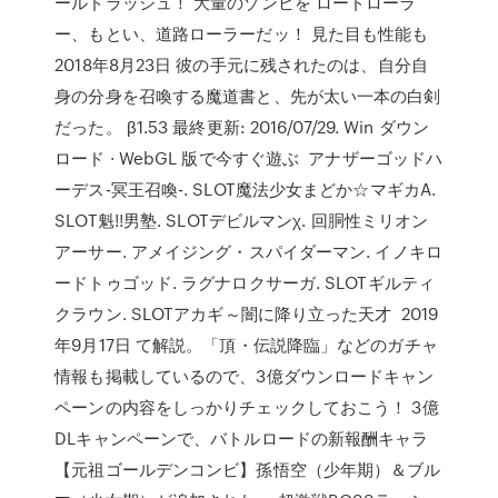
ールドラッシュ！ 大量のゾンビを ロードローラ
ー、もとい、道路ローラーだッ！ 見た目も性能も
2018年8月23日 彼の手元に残されたのは、自分自
身の分身を召喚する魔道書と、先が太い一本の白剣
だった。 β1.53 最終更新: 2016/07/29. Win ダウン
ロード · WebGL 版で今すぐ遊ぶ アナザーゴッドハ
ーデス-冥王召喚-. SLOT魔法少女まどか☆マギカA.
SLOT魁!!男塾. SLOTデビルマンχ. 回胴性ミリオン
アーサー. アメイジング・スパイダーマン. イノキロ
ードトゥゴッド. ラグナロクサーガ. SLOTギルティ
クラウン. SLOTアカギ～闇に降り立った天才 2019
年9月17日 て解説。「頂・伝説降臨」などのガチャ
情報も掲載しているので、3億ダウンロードキャン
ペーンの内容をしっかりチェックしておこう！ 3億
DLキャンペーンで、バトルロードの新報酬キャラ
【元祖ゴールデンコンビ】孫悟空（少年期）＆ブル