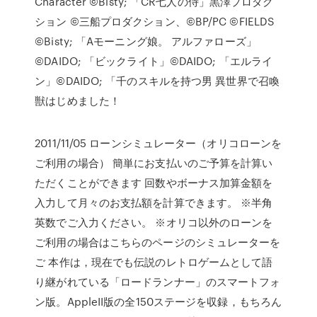
Character ©Bisty; 「CR七人の侍」黒澤プロダク
ション ©三船プロダクション、©BP/PC ©FIELDS
©Bisty; 「Aモーニング娘。 アルファローズ」
©DAIDO; 「ビックライト」©DAIDO; 「エルライ
ン」©DAIDO; 「千のスキルを持つ男 異世界で召喚
獣はじめました！
2011/11/05 ローンシミュレーター（オリコローンを
ご利用の場合） 簡単にお支払いのご予算を計算い
ただくことができます 回数やボーナス加算金額を
入力して月々のお支払額を計算できます。 ※半角
英数でご入力ください。 ※オリコ以外のローンを
ご利用の場合はこちらのページのシミュレーターを
ご 本作は，現在でも伝説のレトロゲームとして語
り継がれている「ロードランナー」のスマートフォ
ン版。AppleII版の全150ステージを収録，もちろん