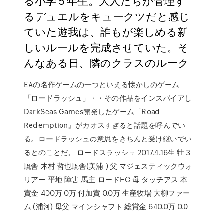
る小学５年生。大人たちが管理す
るデュエルをキュークツだと感じ
ていた遊我は、誰もが楽しめる新
しいルールを完成させていた。そ
んなある日、隣のクラスのルーク
EAの名作ゲームの一つといえる懐かしのゲーム
「ロードラッシュ」・・その作品をインスパイアし
DarkSeas Games開発したゲーム『Road
Redemption』がカオスすぎると話題を呼んでい
る。ロードラッシュの意思をきちんと受け継いでい
るとのことだ。 ロードスラッシュ 2017.4.16生 牡 3
厩舎 木村 哲也厩舎(美浦 ) 父 マジェスティックウォ
リアー 平地 障害 馬主 ロードHC 母 タッチアス 本
賞金 400万 0万 付加賞 0.0万 生産牧場 大柳ファー
ム (浦河) 母父 マインシャフト 総賞金 640.0万 0.0