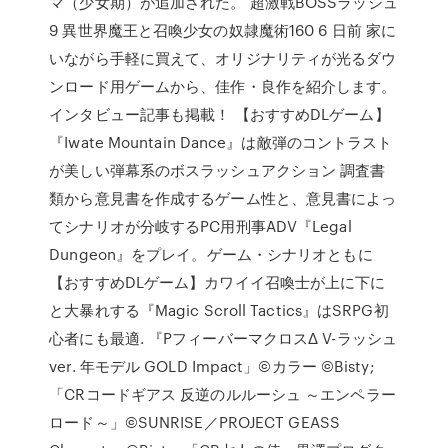
マ（少女期）が追加された。 超激戦BOSSラッシュ
9 異世界魔王と召喚少女の奴隷魔術160 6 日前 家に
いながら手軽に買えて、オリジナリティが光るダウ
ンロード用ゲームから、佳作・良作を紹介します。
インタビュー記事も掲載！ 【おすすめDLゲーム】
『Iwate Mountain Dance』は敵弾のコントラスト
が美しい弾幕系のボスラッシュアクション 調査書
類から意見書を作成するゲーム性と、意見書によっ
てシナリオが分岐するPC用刑事ADV『Legal
Dungeon』をプレイ。ゲーム・シナリオともに
【おすすめDLゲーム】カワイイ召喚士が上に下に
と大暴れする『Magic Scroll Tactics』はSRPG初
心者にも最適. 『PフィーバーマクロスΔ V-ラッシュ
ver. 年モデル GOLD Impact」©カラー ©Bisty;
「CRコードギアス 反逆のルルーシュ ～エンペラー
ロード～」©SUNRISE／PROJECT GEASS