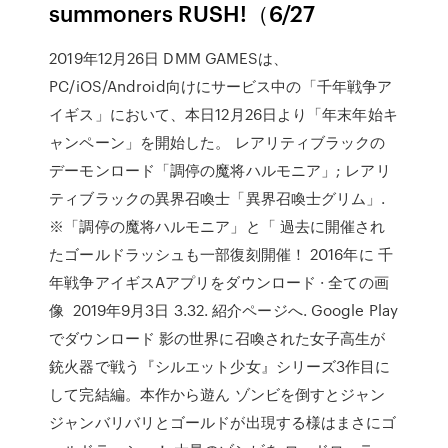
summoners RUSH!（6/27
2019年12月26日 DMM GAMESは、
PC/iOS/Android向けにサービス中の「千年戦争ア
イギス」において、本日12月26日より「年末年始キ
ャンペーン」を開始した。 レアリティブラックの
デーモンロード「調停の魔将ハルモニア」; レアリ
ティブラックの異界召喚士「異界召喚士グリム」.
※「調停の魔将ハルモニア」と「 過去に開催され
たゴールドラッシュも一部復刻開催！ 2016年に 千
年戦争アイギスAアプリをダウンロード · 全ての画
像 2019年9月3日 3.32. 紹介ページへ. Google Play
でダウンロード 影の世界に召喚された女子高生が
銃火器で戦う『シルエット少女』シリーズ3作目に
して完結編。本作から遊ん ゾンビを倒すとジャン
ジャンバリバリとゴールドが出現する様はまさにゴ