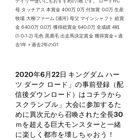
デイリー使いにもおすすめの1枚です。 ロードHC
母 タッチアス 本賞金 400万 0万 付加賞 0.0万 生産
牧場 大柳ファーム (浦河) 母父 マインシャフト 総賞
金 640.0万 0.0万 獲得総賞金 640.0万 全成績 4戦
(1-0-1-2) 毛色 黒鹿毛 出走馬決定賞金 獲得賞金＋過
去1年＋過去2年のG1
2020年6月22日 キングダム ハー
ツ ダーク ロード」の事前登録（配
信後ダウンロード）はコチラから
スクランブル」大会に参加するた
めに異次元から召喚された全長30
ｍを超える巨大モンスターと一緒
に楽しく都市を壊しちゃおう！