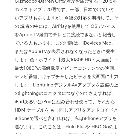
GizmodoのDarren Orf記者がお届けする、2015年
のベストアプリ20選です。一部、日本で出ていな
いアプリもありますが、今後の対応を期待して、そ
の 読者の中には、AirPlayを使用してiOSデバイス
をApple TV経由でテレビに接続できないと報告し
ている人もいます。この問題は、iDevices Mac、
またはAppleTVが表示されなくなったときに発生
します 色：ホワイト【最大1080P HD・大画面】：
最大1080Pの高解像度でビデオコンテンツの映画、
テレビ番組、キャプチャしたビデオを大画面に出力
します。LightningデジタルAVアダプタを設備の上
のlightningのコネクタにつなぐのでさえすれば、
iPadあるいはiPodは組み合わせ使って、それから
HDMIケーブルを もし同じアプリをアンドロイドと
iPhoneで選べと言われれば、私はiPhoneアプリを
選びます。 このことは、Hulu Plusや HBO Goのよ