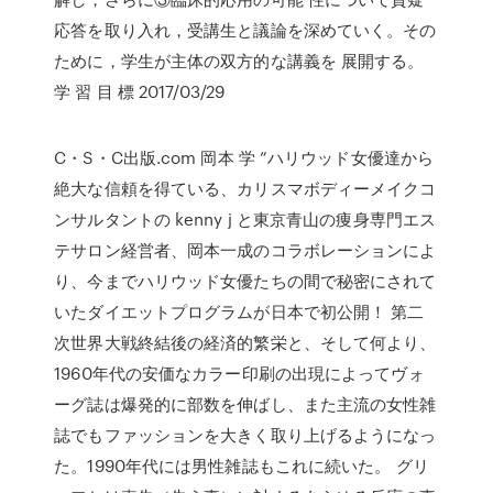
応答を取り入れ，受講生と議論を深めていく。その
ために，学生が主体の双方的な講義を 展開する。
学 習 目 標 2017/03/29
C・S・C出版.com 岡本 学 ”ハリウッド女優達から
絶大な信頼を得ている、カリスマボディーメイクコ
ンサルタントの kenny j と東京青山の痩身専門エス
テサロン経営者、岡本一成のコラボレーションによ
り、今までハリウッド女優たちの間で秘密にされて
いたダイエットプログラムが日本で初公開！ 第二
次世界大戦終結後の経済的繁栄と、そして何より、
1960年代の安価なカラー印刷の出現によってヴォ
ーグ誌は爆発的に部数を伸ばし、また主流の女性雑
誌でもファッションを大きく取り上げるようになっ
た。1990年代には男性雑誌もこれに続いた。 グリ