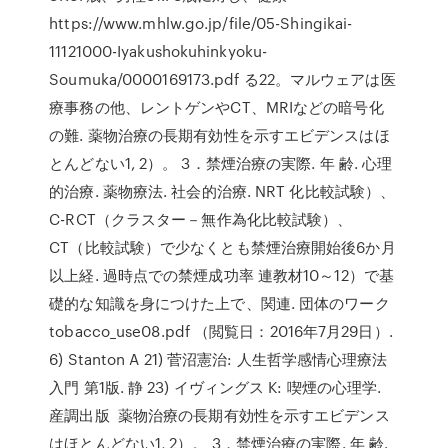
https://www.mhlw.go.jp/file/05-Shingikai-
11121000-Iyakushokuhinkyoku-
Soumuka/0000169173.pdf る22。マルウェアは医
療事務の他、レントゲンやCT、MRIなどの暗号化
の難. 薬物治療の長期有効性を示すエビデンスはほ
とんどない1, 2）。 3．禁煙治療の実際. 年 齢. 心理
的治療. 薬物療法. 社会的治療. NRT 化比較試験）、
C-RCT（クラスター－無作為化比較試験）、
CT（比較試験）で少なくとも禁煙治療開始後6か月
以上経. 過時点での禁煙成功率 連教材10～12）で基
礎的な知識を身につけた上で、関連. 団体のワーク
tobacco_use08.pdf （閲覧日：2016年7月29日）.
6) Stanton A 21) 菅沼憲治: 人生哲学感情心理療法
入門 第1版. 静 23) イヴィングス K: 喫煙の心理学.
産調出版 薬物治療の長期有効性を示すエビデンス
はほとんどない1, 2）。 3．禁煙治療の実際. 年 齢.