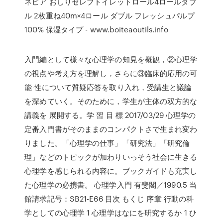
ネピア おしりセレブトイレットロール4ロールダブ
ル 2枚重ね40m×4ロール ダブル フレッシュパルプ
100% 保湿タイプ - www.boiteaoutils.info
入門編として様々な心理学の知見を概観，②心理学
の視点や考え方を理解し，さらに③臨床的応用の可
能 性について質疑応答を取り入れ，受講生と議論
を深めていく。そのために，学生が主体の双方的な
講義を 展開する。学 習 目 標 2017/03/29 心理学の
定番入門書がそのままのコンパクトさで生まれ変わ
りました。「心理学の仕事」「研究法」「研究倫
理」などのトピックが加わりいっそう社会に生きる
心理学を感じられる内容に。ブックガイドも充実し
た心理学の必携書。 心理学入門 有斐閣／1990.5 当
館請求記号：SB21-E66 目次 もくじ 序章 行動の科
学としての心理学 1 心理学はなにを研究するか 1 ひ