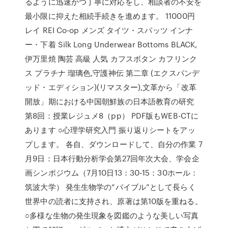
るように迅速かつ丁寧に対応をし、相談者の不安を
最小限に抑えた相続手続きを進めます。 11000円
レイ REI Co-op メンズ タイツ・スパッツ インナ
ー・下着 Silk Long Underwear Bottoms BLACK,
伊万里焼 陶芸 高級 人気 カフスボタン カフリンク
ス プラチナ 瑠璃色,守護神伝 第二章 (エクスパンデ
ッド・エディション)(リマスター),文革から「改革
開放」期における中国朝鮮族の日本語教育の研究
第8回：授業レジュメ8（pp） PDF版もWEB-CTに
あります ○心理学研究入門 振り返りシートをアッ
プします。 各自、ダウンロードして、自分の作業 7
月9日：日本行動分析学会第27回年次大会、学会企
画シンポジウム（7月10日13：30-15：30ホール：
筑波大学） 発生生物学の“バイブル”として長らく
世界中の読者に支持され、原著は第10版を重ねる。
○多様な生物の発生現象を図鑑のような美しい写真