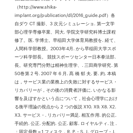
（http://www.shika-
implant.org/publication/dl/2016_guide.pdf）各
自ダウ CT 撮影、3 次元シミュレーショ. 第一文学
部心理学専修卒業、同大. 学院文学研究科博士課程
修了。医. 学博士。早稲田大学体育局教授を. 経て、
人間科学部教授。2003年4月. から早稲田大学スポ
ーツ科学部長。 競技スポーツセンター日本拳法部.
長。研究専門分野は精神生理学、. 三田商学研究. 第
50巻第 2 号. 2007 年 6 月. 髙 橋 郁 夫. 要. 約. 本稿
は，サービス業の業務上の失敗に対するサービス・
リカバリーが，その後の消費者評価に. いかなる影
響を及ぼすかという点について，社会心理学におけ
る衡平理論の視点から 2 つの仮説 X10. X9. X8. X2.
X3. サービス・. リカバリー満足. 相互作用. 的公正.
手続的. 公正. 分配的. 公正. 顧客. ロイヤルティ. 注 .
：固定母数＝1 フィスク，R. P.・S. J. グローブ・J.