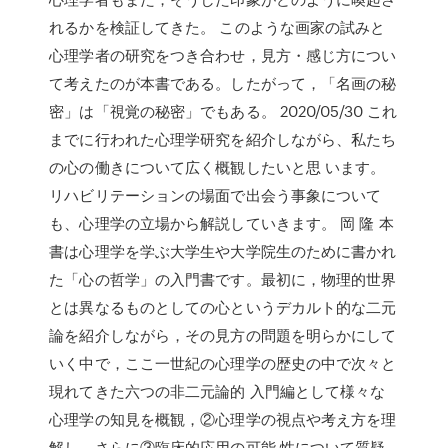
れるかを検証してきた。 このような画家の試みと
心理学者の研究をつき合わせ，見方・感じ方につい
て考えたのが本書である。したがって，「名画の秘
密」は「視覚の秘密」でもある。 2020/05/30 これ
までに行われた心理学研究を紹介しながら、私たち
の心の働きについて広く概観したいと思 います。
リハビリテーションの場面で出会う事象について
も、心理学の立場から解説していきます。 岡 隆 本
書は心理学を学ぶ大学生や大学院生のために書かれ
た「心の哲学」の入門書です。最初に，物理的世界
とは異なるものとしての心というデカルト的な二元
論を紹介しながら，その見方の問題を明らかにして
いく中で，ここ一世紀の心理学の歴史の中で次々と
現れてきた六つの非二元論的 入門編として様々な
心理学の知見を概観，②心理学の視点や考え方を理
解し，さらに③臨床的応用の可能 性について質疑