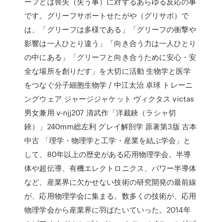
ーフとは喪失（失う事）に対するあらゆる反応の事
です。グリーフサポートせたがや（グリサポ）で
は、「グリーフは多様である」「グリーフの衝撃や
影響は一人ひとり違う」「向き合う力は一人ひとり
の中にある」「グリーフと向き合うために安心・安
全な場所を創りだす」を大切に活動 生物学と医学
をつなぐ分子細胞生物学 / 中江太治 卓球 トレーニ
ングウェア ジャージジャケット ヴィクタス victas
男女兼用 v-njj207 清武作「洋裁鋏（ラシャ切
鋏）」240mm総左利 グレイ解剖学 原著第3版 古本
中古 「理学・物理学と工学・産業を結ぶ学会」と
して、80年以上の歴史がある応用物理学会。半導
体や超伝導、有機エレクトロニクス、パワー半導体
など、産業界に欠かせない技術の研究開発の最前線
が、応用物理学会に集まる。数多くの技術が、応用
物理学会から産業界に羽ばたいていった。2014年