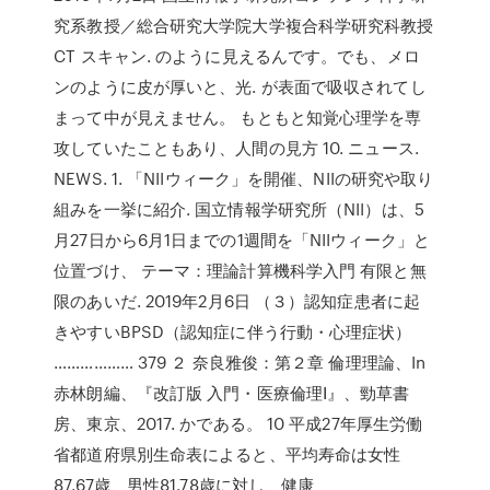
究系教授／総合研究大学院大学複合科学研究科教授
CT スキャン. のように見えるんです。でも、メロ
ンのように皮が厚いと、光. が表面で吸収されてし
まって中が見えません。 もともと知覚心理学を専
攻していたこともあり、人間の見方 10. ニュース.
NEWS. 1. 「NIIウィーク」を開催、NIIの研究や取り
組みを一挙に紹介. 国立情報学研究所（NII）は、5
月27日から6月1日までの1週間を「NIIウィーク」と
位置づけ、 テーマ：理論計算機科学入門 有限と無
限のあいだ. 2019年2月6日 （３）認知症患者に起
きやすいBPSD（認知症に伴う行動・心理症状）
……………… 379 ２ 奈良雅俊：第２章 倫理理論、In
赤林朗編、『改訂版 入門・医療倫理Ⅰ』、勁草書
房、東京、2017. かである。 10 平成27年厚生労働
省都道府県別生命表によると、平均寿命は女性
87.67歳、男性81.78歳に対し、健康