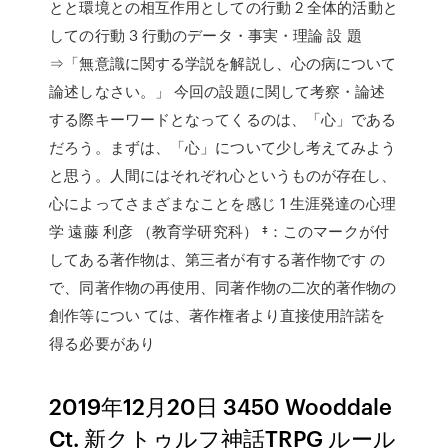
とと環境との相互作用としての行動 2 全体的活動と
しての行動 3 行動のデータ・事実・理論 設 題
⇒「無意識に関する学説を解説し、心の病について
論述しなさい。」 今回の設題に関して考察・論述
する際キーワードとなってくるのは、「心」である
だろう。まずは、「心」について少し考えてみよう
と思う。人間にはそれぞれ心というものが存在し、
心によってさまざまなことを感じ 1 生涯発達の心理
学 遠藤 利彦 （教育学研究科） ‡：このマークが付
してある著作物は、第三者が有する著作物です の
で、同著作物の再使用、同著作物の二次的著作物の
創作等につい ては、著作権者より直接使用許諾を
得る必要があり
2019年12月20日 3450 Wooddale
Ct. 新クトゥルフ神話TRPG ルール