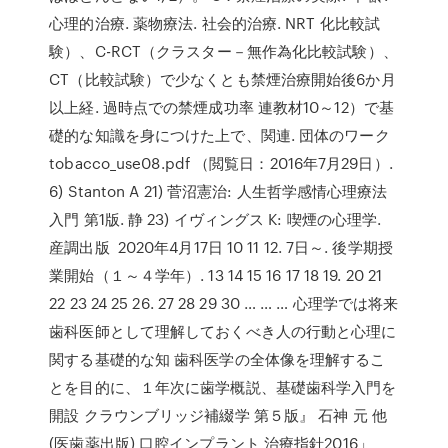
心理的治療. 薬物療法. 社会的治療. NRT 化比較試
験）、C-RCT（クラスター－無作為化比較試験）、
CT（比較試験）で少なくとも禁煙治療開始後6か月
以上経. 過時点での禁煙成功率 連教材10～12）で基
礎的な知識を身につけた上で、関連. 団体のワーク
tobacco_use08.pdf （閲覧日：2016年7月29日）.
6) Stanton A 21) 菅沼憲治: 人生哲学感情心理療法
入門 第1版. 静 23) イヴィングス K: 喫煙の心理学.
産調出版 2020年4月17日 10 11 12. 7日～. 後学期授
業開始（１～４学年）. 13 14 15 16 17 18 19. 20 21
22 23 24 25 26. 27 28 29 30 … … … 心理学では将来
歯科医師として理解しておくべき人の行動と心理に
関する基礎的な知 歯科医学の全体像を理解するこ
とを目的に、１年次に歯学概説、基礎歯科学入門を
開設 クラウンブリッジ補綴学 第５版』 石神 元 他
(医歯薬出版) 口腔インプラント 治療指針2016」